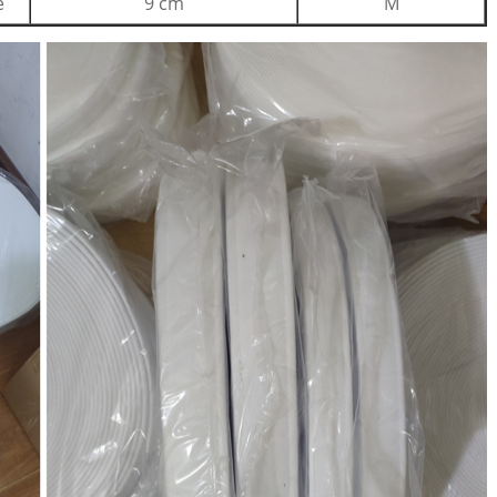
e
9 cm
M