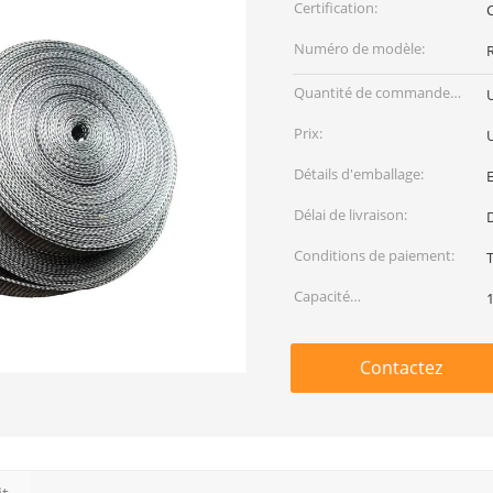
Certification:
Numéro de modèle:
Quantité de commande
U
min:
Prix:
Détails d'emballage:
Délai de livraison:
D
Conditions de paiement:
Capacité
d'approvisionnement:
Contactez