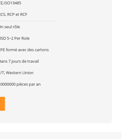
CE,ISO13485
RCS, RCP et RCF
n seul rôle
USD 5~2 Per Role
EPE formé avec des cartons
ans 7 jours de travail
T/T, Western Union
10000000 pièces par an