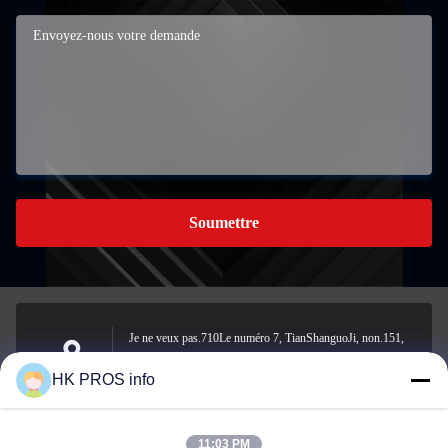
Soumettre
Je ne veux pas.710Le numéro 7, TianShanguoJi, non.151,
rue Hua Da, zone de développement économique de Yanjiao,
Adresse
HK PROS info
province de Sanhe
11:03 PM