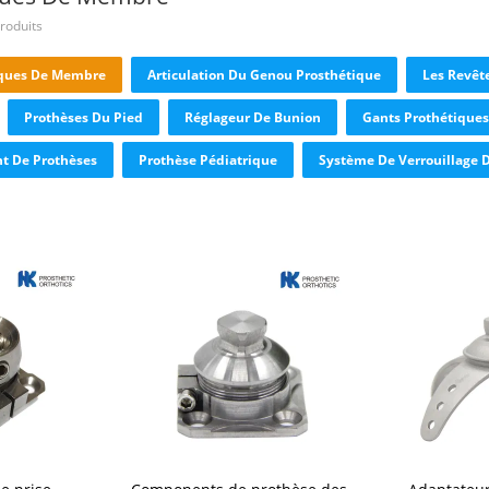
roduits
iques De Membre
Articulation Du Genou Prosthétique
Les Revêt
Prothèses Du Pied
Réglageur De Bunion
Gants Prothétiques
t De Prothèses
Prothèse Pédiatrique
Système De Verrouillage 