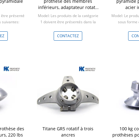
 pyramidale
prothèse des membres
pyramide p
inférieurs, adaptateur rotatif
acier 
à quatre branches.
t être présenté
Model: Les produits de la catégorie
Model: Le produi
s suivantes:
1 doivent être présentés dans la
sous forme d
ces
catégorie 2 de la présente annexe.
con
Min: 5 pièces
Min:
EZ
CONTACTEZ
CON
rothèse des
Titane GR5 rotatif à trois
100 kg c
rs, 220 lbs
ancres
prothèses p