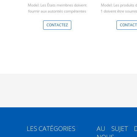
inférieurs
Model: Les États membres doivent
Model: Les produits d
fournir aux autorités compétentes
1 doivent être soumis
les informations suivantes:
d'approvision
Min: 5 pièces
Min: 5 piè
CONTACTEZ
CONTACT
LES CATÉGORIES
AU SUJET 