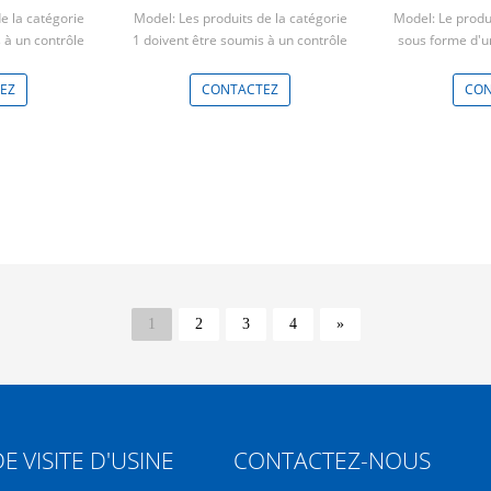
pylône en fibre de carbone
e la catégorie
Model: Les produits de la catégorie
Model: Le produi
prothétique de 420 mm
 à un contrôle
1 doivent être soumis à un contrôle
sous forme d'un
nement.
de conformité.
Min:
ces
Min: 5 pièces
EZ
CONTACTEZ
CON
1
2
3
4
»
DE
VISITE D'USINE
CONTACTEZ-NOUS