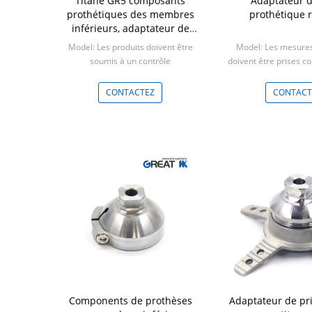
Titane GR5 composants
Adaptateur d
prothétiques des membres
prothétique r
inférieurs, adaptateur de
récepteur de pyramide rotatif
Model: Les produits doivent être
Model: Les mesures
prothétique
soumis à un contrôle
doivent être prises 
d'approvisionnement.
l'annexe I, po
Min: 5 pièces
Min: 1 P
CONTACTEZ
CONTACT
Components de prothèses
Adaptateur de pri