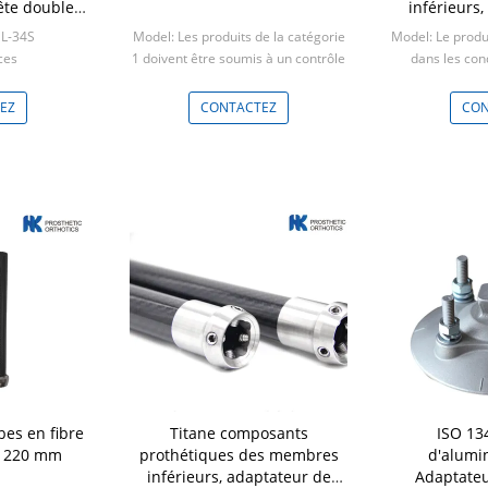
ête double
inférieurs
de
prise de
HL-34S
Model: Les produits de la catégorie
Model: Le produi
pyr
ces
1 doivent être soumis à un contrôle
dans les cond
de conformité.
Min:
Min: 5 pièces
EZ
CONTACTEZ
CON
es en fibre
Titane composants
ISO 13
e 220 mm
prothétiques des membres
d'alumi
inférieurs, adaptateur de
Adaptateu