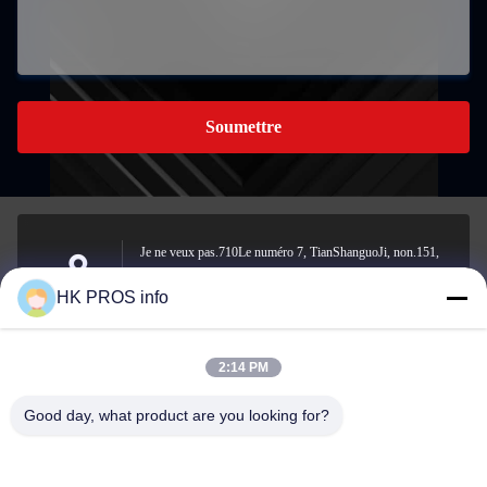
Soumettre
Je ne veux pas.710Le numéro 7, TianShanguoJi, non.151,
rue Hua Da, zone de développement économique de Yanjiao,
Adresse
HK PROS info
province de Sanhe
2:14 PM
info@chppros.com
Good day, what product are you looking for?
E-mail