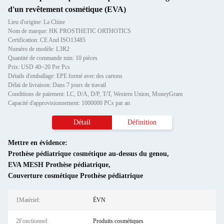
d'un revêtement cosmétique (EVA)
Lieu d'origine: La Chine
Nom de marque: HK PROSTHETIC ORTHOTICS
Certification: CE And ISO13485
Numéro de modèle: L3R2
Quantité de commande min: 10 pièces
Prix: USD 40~20 Per Pcs
Détails d'emballage: EPE formé avec des cartons
Délai de livraison: Dans 7 jours de travail
Conditions de paiement: LC, D/A, D/P, T/T, Western Union, MoneyGram
Capacité d'approvisionnement: 1000000 PCs par an
Détail
Définition
Mettre en évidence:
Prothèse pédiatrique cosmétique au-dessus du genou
,
EVA MESH Prothèse pédiatrique
,
Couverture cosmétique Prothèse pédiatrique
1Matériel:
ÉVN
2Fonctionnel:
Produits cosmétiques