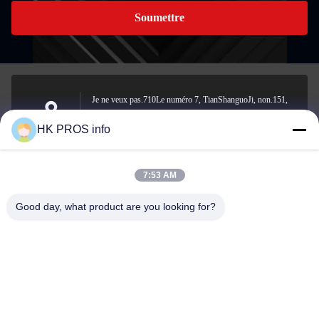
Soumettre
Je ne veux pas.710Le numéro 7, TianShanguoJi, non.151,
rue Hua Da, zone de développement économique de Yanjiao,
Adresse
HK PROS info
province de Sanhe
7:53 AM
info@chppros.com
Good day, what product are you looking for?
E-mail
0086-10-56955594
Téléphone