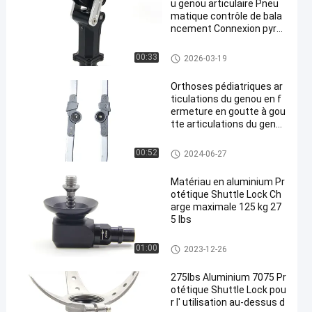
u genou articulaire Pneu
matique contrôle de bala
ncement Connexion pyra
midale 220Lbs
Articulation du genou prosthét
00:33
2026-03-19
ique
Orthoses pédiatriques ar
ticulations du genou en f
ermeture en goutte à gou
tte articulations du geno
u en acier inoxydable pour
enfant 13 mm
Prothèse pédiatrique
00:52
2024-06-27
Matériau en aluminium Pr
otétique Shuttle Lock Ch
arge maximale 125 kg 27
5 lbs
Système de verrouillage de la
01:00
2023-12-26
navette
275lbs Aluminium 7075 Pr
otétique Shuttle Lock pou
r l' utilisation au-dessus d