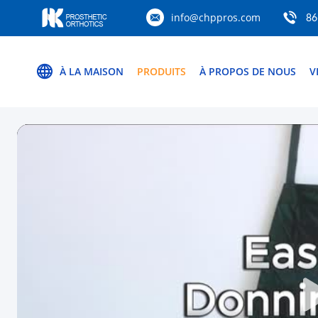
info@chppros.com
86
À LA MAISON
PRODUITS
À PROPOS DE NOUS
V