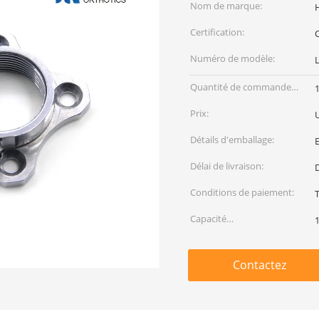
Nom de marque:
Certification:
Numéro de modèle:
L
Quantité de commande
1
min:
Prix:
Détails d'emballage:
Délai de livraison:
D
Conditions de paiement:
Capacité
d'approvisionnement:
Contactez